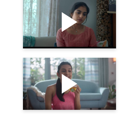
AVT BEVERAGES | AVT PRE-
MIXED TEA | THE YELLOW
SHUTTER
Videography
AVT GREEN TEA | AVT
BEVERAGES | THE YELLOW
SHUTTER
Videography