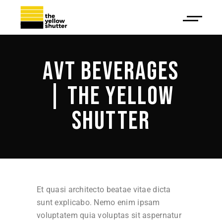
AVT BEVERAGES
| THE YELLOW
SHUTTER
Et quasi architecto beatae vitae dicta
sunt explicabo. Nemo enim ipsam
voluptatem quia voluptas sit aspernatur